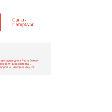
Санкт-
Петербург
выходные дни в Республиках
ркессия, Башкортостан,
абардино-Балкария, Адыгея